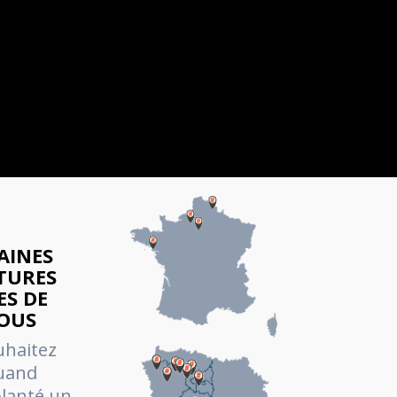
AINES
TURES
S DE
VOUS
uhaitez
quand
lanté un