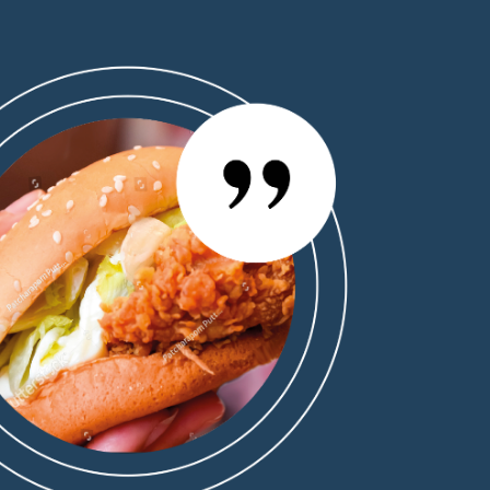
 Serveur très sympa ! Salle très bien décorée ! Frites
 le poulet mariné, il est vraiment incroyable ! C’est une
sse il faut y aller “
de Mantes-la-Jolie