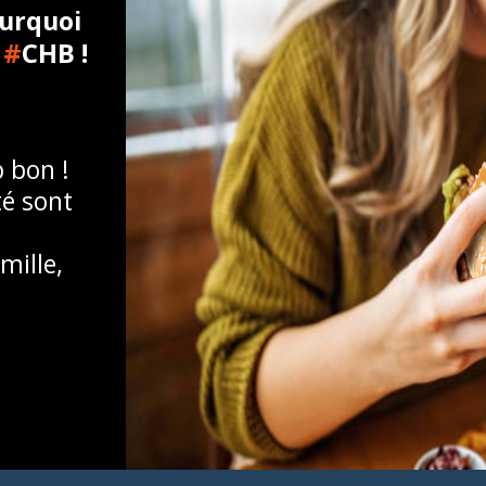
urquoi
#
CHB !
e
 bon !
té sont
mille,