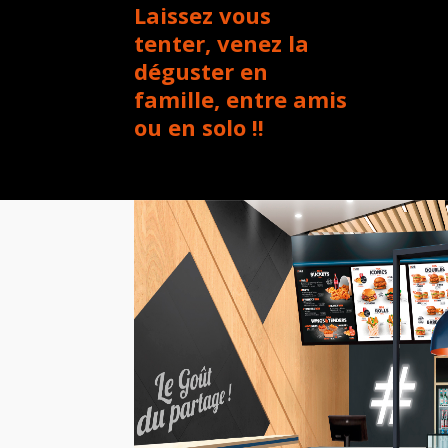
Laissez vous
tenter, venez la
déguster en
famille, entre amis
ou en solo !!