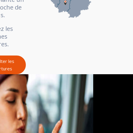
oche de
s.
z les
nes
es.
ter les
rtures