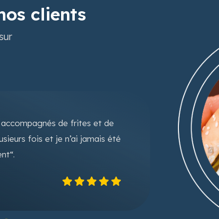
nos clients
sur
s accompagnés de frites et de
“Parfait !
parfaites,
sieurs fois et je n’ai jamais été
bonne adre
nt“.
Quentin 