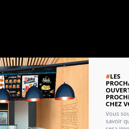
#
LES
PROCH
OUVER
PROCHE
CHEZ 
Vous so
savoir 
sera imp