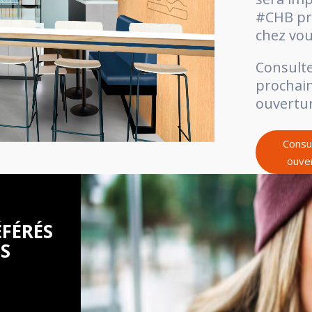
#CHB pr
chez vou
Consulte
prochai
ouvertur
Consul
ouve
ÉFÉRÉS
ES